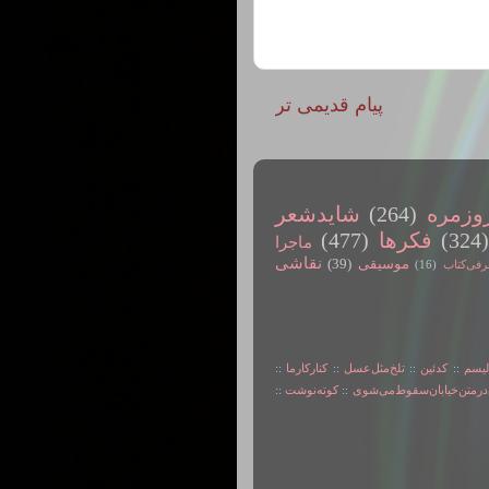
پیام قدیمی تر
وزمره
(264)
شایدشعر
(324
فکرها
(477)
ماجرا
نقاشی
موسیقی
(39)
رفی‌کتاب
(16)
لیسم
::
کدئین
::
تلخ‌مثل‌عسل
::
کنارکارما
::
در‌متن‌خیابان‌سقوط‌می‌شوی
::
کوته‌نوشت
::