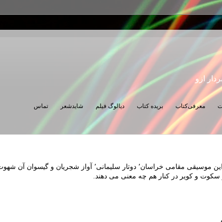
ردار ازو
ت
معرفی‌کتاب
بریده کتاب
دیالوگ فیلم
شایدشعر
تماس
امشب مستم. سیاه مستم. مست این موسیقی مقامی خراسان٬ دوتار سلیم
وت و کویر در کنار هم چه معنی می دهند.