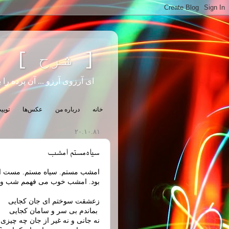
[ شرح ]
ای آرزوی آرزو ... آن پرده را ب
خانه
درباره من
عکس‌ها
تویی
۲۰.۱۰.۸۱
سیاه‌مستم امشب
بود. امشب خوب می فهمم شب و سک
زعشقت سوختم ای جان کجایی
بماندم بی سر و سامان کجایی
نه جانی و نه غیر از جان چه چیزی