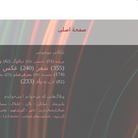
؟
صفحهٔ اصلی
بایگانی موضوعی
ر
بریده
(51)
دیالوگ
(42)
دانستنی
(12)
(355)
شعر
(240)
عکس
)
(174)
معرفی‌فیلم
(21)
مجسمه
(10)
مع
یاد
(233)
(82)
گالری
(8)
وبلاگ‌هایی که می‌خوانم / می‌خواندم
یک‌پزشک
::
خوابگرد
::
پاگرد
::
کتابلاگ
::
سمیا
شمال‌از‌شمال‌غربی
::
ناتور
::
گوریل‌فهیم
::
وقتی‌
آل‌ب‌و‌م
::
یادداشت‌های اینجانب
::
La Liaison
::