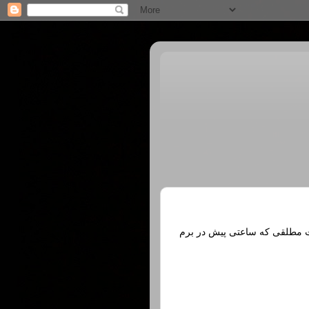
انی٬ آواز شجریان و گیسوان آن شهوت مطلقی که ساعتی پیش در برم