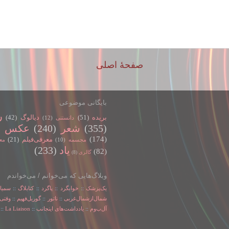
صفحهٔ اصلی
بایگانی موضوعی
ر
بریده
(51)
دیالوگ
(42)
دانستنی
(12)
(355)
شعر
(240)
عکس
)
(174)
معرفی‌فیلم
(21)
مجسمه
(10)
مع
یاد
(233)
(82)
گالری
(8)
وبلاگ‌هایی که می‌خوانم / می‌خواندم
یک‌پزشک
::
خوابگرد
::
پاگرد
::
کتابلاگ
::
سمیا
شمال‌از‌شمال‌غربی
::
ناتور
::
گوریل‌فهیم
::
وقتی‌
آل‌ب‌و‌م
::
یادداشت‌های اینجانب
::
La Liaison
::