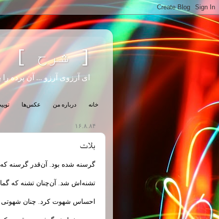
[ شرح ]
ای آرزوی آرزو ... آن پرده را ب
خانه
درباره من
عکس‌ها
تویی
۱۶.۸.۸۴
بلات
گرسنه شده بود. آن‌قدر گرسنه که ف
تشنه‌اش شد. آن‌چنان تشنه که گمان 
احساس شهوت کرد. چنان شهوتی که خ