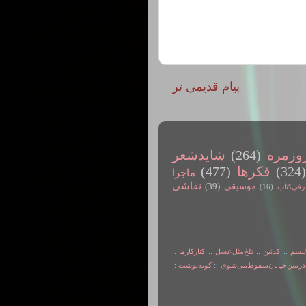
پیام قدیمی تر
وزمره
(264)
شایدشعر
(324
فکرها
(477)
ماجرا
نقاشی
موسیقی
(39)
رفی‌کتاب
(16)
لیسم
::
کدئین
::
تلخ‌مثل‌عسل
::
کنارکارما
::
در‌متن‌خیابان‌سقوط‌می‌شوی
::
کوته‌نوشت
::