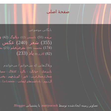
صفحهٔ اصلی
بایگانی موضوعی
ر
بریده
(51)
دیالوگ
(42)
دانستنی
(12)
(355)
شعر
(240)
عکس
)
(174)
معرفی‌فیلم
(21)
مجسمه
(10)
مع
یاد
(233)
(82)
گالری
(8)
وبلاگ‌هایی که می‌خوانم / می‌خواندم
یک‌پزشک
::
خوابگرد
::
پاگرد
::
کتابلاگ
::
سمیا
شمال‌از‌شمال‌غربی
::
ناتور
::
گوریل‌فهیم
::
وقتی‌
آل‌ب‌و‌م
::
یادداشت‌های اینجانب
::
La Liaison
::
تصاویر زمینه ایجادشده توسط
mattjeacock
. با پشتیبانی
Blogger
.