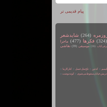
پیام قدیمی تر
وزمره
(264)
شایدشعر
(324
فکرها
(477)
ماجرا
نقاشی
موسیقی
(39)
رفی‌کتاب
(16)
لیسم
::
کدئین
::
تلخ‌مثل‌عسل
::
کنارکارما
::
در‌متن‌خیابان‌سقوط‌می‌شوی
::
کوته‌نوشت
::