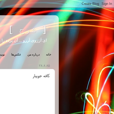
[ شرح ]
ای آرزوی آرزو ... آن پرده را ب
خانه
درباره من
عکس‌ها
تویی
۲۸.۸.۸۵
کافه جویبار