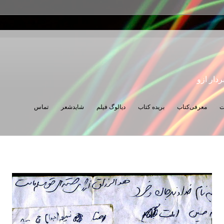
ردار ازو
ت
معرفی‌کتاب
بریده کتاب
دیالوگ فیلم
شایدشعر
تماس