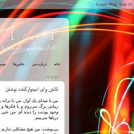
[ شرح ]
ای آرزوی آرزو ... آن پرده را ب
خانه
درباره من
عکس‌ها
تویی
۲۳.۵.۸۲
تلاش برای امیدوارکننده نوشتن
من با صدای یك آواز، من با ترانه
زیبایی برگ می‌روم و با فكرها و خ
وجود بودنت را دیده ام. من حتی 
دریاها می‌بینم.
پی‌نوشت: من هیچ مشکلی ندارم. ه