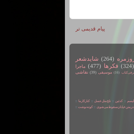
پیام قدیمی تر
وزمره
(264)
شایدشعر
(324
فکرها
(477)
ماجرا
نقاشی
موسیقی
(39)
رفی‌کتاب
(16)
لیسم
::
کدئین
::
تلخ‌مثل‌عسل
::
کنارکارما
::
در‌متن‌خیابان‌سقوط‌می‌شوی
::
کوته‌نوشت
::