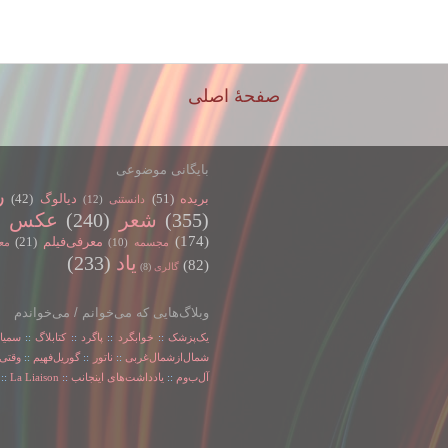
صفحهٔ اصلی
بایگانی موضوعی
ر
بریده
(51)
دیالوگ
(42)
دانستنی
(12)
(355)
شعر
(240)
عکس
)
(174)
معرفی‌فیلم
(21)
مجسمه
(10)
مع
یاد
(233)
(82)
گالری
(8)
وبلاگ‌هایی که می‌خوانم / می‌خواندم
یک‌پزشک
::
خوابگرد
::
پاگرد
::
کتابلاگ
::
سمیا
شمال‌از‌شمال‌غربی
::
ناتور
::
گوریل‌فهیم
::
وقتی‌
آل‌ب‌و‌م
::
یادداشت‌های اینجانب
::
La Liaison
::