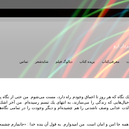
ردار ازو
ت
معرفی‌کتاب
بریده کتاب
دیالوگ فیلم
شایدشعر
تماس
 یك نگاه كه هر روز تا اعماق وجودم راه دارد، مست می‌شوم. من حتی از نگاه 
یال‌هایی كه زندگی را می‌سازند، به انتهای یك تبسم رسیده‌ام. من آخر اشك‌ها
لذت عذابی وصف نا‌شدنی را هم چشیده‌ام و دیگر وجودت را در تمامی نگاه‌ه
مه جا امن و امان است. من امیدوارم. به قول آن بنده خدا : «جانمازم چشم