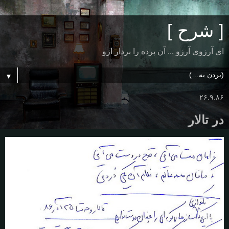
[ شرح ]
ای آرزوی آرزو ... آن پرده را بردار ازو
▼
۲۶.۹.۸۶
در تالار