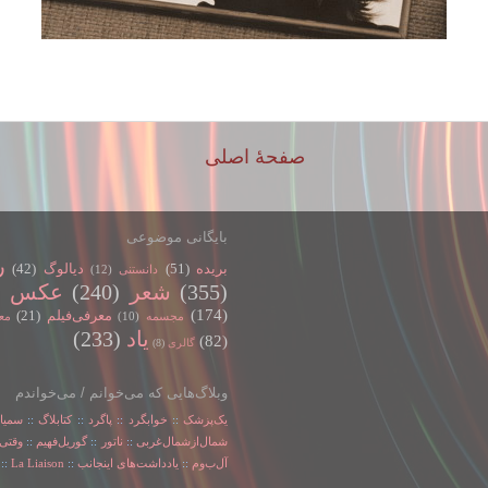
صفحهٔ اصلی
بایگانی موضوعی
ر
بریده
(51)
دیالوگ
(42)
دانستنی
(12)
(355)
شعر
(240)
عکس
)
(174)
معرفی‌فیلم
(21)
مجسمه
(10)
مع
یاد
(233)
(82)
گالری
(8)
وبلاگ‌هایی که می‌خوانم / می‌خواندم
یک‌پزشک
::
خوابگرد
::
پاگرد
::
کتابلاگ
::
سمیا
شمال‌از‌شمال‌غربی
::
ناتور
::
گوریل‌فهیم
::
وقتی‌
آل‌ب‌و‌م
::
یادداشت‌های اینجانب
::
La Liaison
::