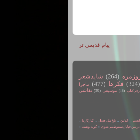
پیام قدیمی تر
وزمره
(264)
شایدشعر
(324
فکرها
(477)
ماجرا
نقاشی
موسیقی
(39)
رفی‌کتاب
(16)
لیسم
::
کدئین
::
تلخ‌مثل‌عسل
::
کنارکارما
::
در‌متن‌خیابان‌سقوط‌می‌شوی
::
کوته‌نوشت
::