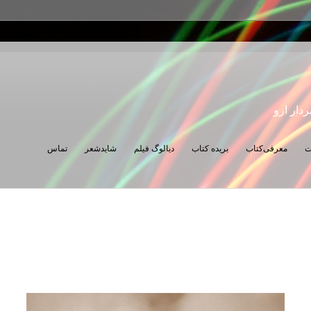
ردار ازو
ت
معرفی‌کتاب
بریده کتاب
دیالوگ فیلم
شایدشعر
تماس