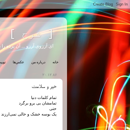
[ شرح ]
ای آرزوی آرزو ... آن پرده را ب
خانه
درباره من
عکس‌ها
تویی
۲۰.۱۲.۸۶
خیر و سلامت
تمام کلمات دنیا
تمامشان بی برو برگرد
حتی
یک بوسه خشک و خالی نمی‌ارزند