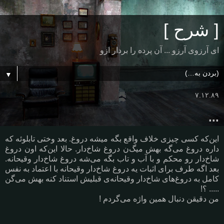
[ شرح ]
ای آرزوی آرزو ... آن پرده را بردار ازو
▼
۷.۱۲.۸۹
...
این‏‌که کسی چیزی خلاف واقع بگه می‏شه دروغ. بعد وختی تابلوئه که
داره دروغ می‏‌گه بهش می‏گ‌ن دروغ شاخ‌‏دار. حالا این‏‌که اون دروغ‏
شاخ‌‏دار رو محکم و با آب و تاب بگه می‏‌شه دروغ شاخ‌‏دار وقیحانه.
بعد اگه طرف برای اثبات یه دروغ شاخ‌‏دار وقیحانه با اعتماد به نفس
کامل به دروغ‏‌های شاخ‌‏دار وقیحانه‌ی قبلیش استناد کنه بهش می‏‌گن
..... ؟!
من دقیقن دنبال همین واژه می‏‌گردم !