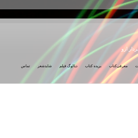
ردار ازو
ت
معرفی‌کتاب
بریده کتاب
دیالوگ فیلم
شایدشعر
تماس