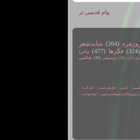
پیام قدیمی تر
وزمره
(264)
شایدشعر
(324
فکرها
(477)
ماجرا
نقاشی
موسیقی
(39)
رفی‌کتاب
(16)
لیسم
::
کدئین
::
تلخ‌مثل‌عسل
::
کنارکارما
::
در‌متن‌خیابان‌سقوط‌می‌شوی
::
کوته‌نوشت
::