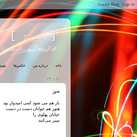
[ شرح ]
ای آرزوی آرزو ... آن پرده را ب
خانه
درباره من
عکس‌ها
تویی
۲۴.۱.۹۰
هنوز
باز هم می شود کمی امیدوار بود
هنوز هم جوانان دست در دست
خیابان پهلوی را
سِیر می‌کنند