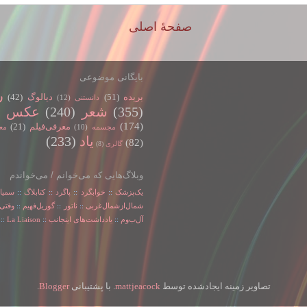
صفحهٔ اصلی
بایگانی موضوعی
ر
بریده
(51)
دیالوگ
(42)
دانستنی
(12)
(355)
شعر
(240)
عکس
)
(174)
معرفی‌فیلم
(21)
مجسمه
(10)
مع
یاد
(233)
(82)
گالری
(8)
وبلاگ‌هایی که می‌خوانم / می‌خواندم
یک‌پزشک
::
خوابگرد
::
پاگرد
::
کتابلاگ
::
سمیا
شمال‌از‌شمال‌غربی
::
ناتور
::
گوریل‌فهیم
::
وقتی‌
آل‌ب‌و‌م
::
یادداشت‌های اینجانب
::
La Liaison
::
تصاویر زمینه ایجادشده توسط
mattjeacock
. با پشتیبانی
Blogger
.