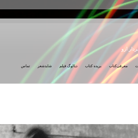
ردار ازو
ت
معرفی‌کتاب
بریده کتاب
دیالوگ فیلم
شایدشعر
تماس