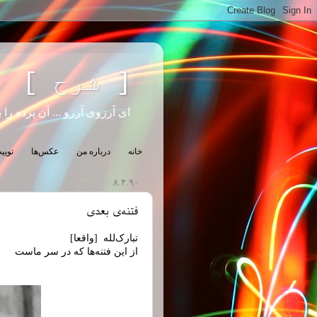
[ شرح ]
ای آرزوی آرزو ... آن پرده را ب
خانه
درباره من
عکس‌ها
تویی
۸.۴.۹۰
فتنه‌ی بعدی
تبارک‌لله [واقعا]
از این فتنه‌ها که در سر ماست