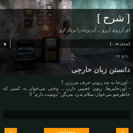
[ شرح ]
ای آرزوی آرزو ... آن پرده را بردار ازو
▼
۲۲.۵.۹۰
دانستن زبان حارجی
- اون‌جا به چه زبونی حرف می‌زنن ؟
- اون‌جایی‌ها، زبون عجیبی دارن ... وختی می‌خوان به کسی که
خاطرشو می‌خوان سلام بدن، می‌گن "دوسِت دارم" !!
›
‹
صفحهٔ اصلی