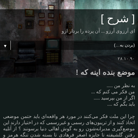
[ شرح ]
ای آرزوی آرزو ... آن پرده را بردار ازو
▼
۲۸.۱۰.۹۰
موضع بنده اینه که !
به نظر من .....
من فکر می کنم که ...
اگر از من بپرسید .....
باید بگم که ....
چرا این ملت فکر می‌کنند در مورد هر واقعه‌ای باید حتمن موضعی
اتخاذ کنند و از تریبون‌های رسمی و غیر‌رسمی که در اختیار دارند این
موضع‌گیری مدبرانه‌شون رو به گوش اهالی دنیا برسونند ؟ از آتلیه
رفتن گلشیفته تا جایزه اصغر فرهادی تا بسته شدن تنگه هرمز و