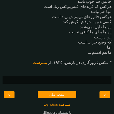
حالش هم خوب باشد
هرکس که فرندهای فیس‌بوکش زیاد است
تنها هم نباشد
هرکس فالورهای توییترش زیاد است
کسی هم به حرفش گوش کند
این‌ها دلیل نمی‌شود
این‌ها برای ما کافی نیست
این درست
که وضع خراب است
اما
ما هم آدمیم ...
* عکس : روزگاری در پاریس، ١٩٣٥، از
پینترست
›
‹
صفحهٔ اصلی
مشاهده نسخه وب
با پشتیبانی
Blogger
.