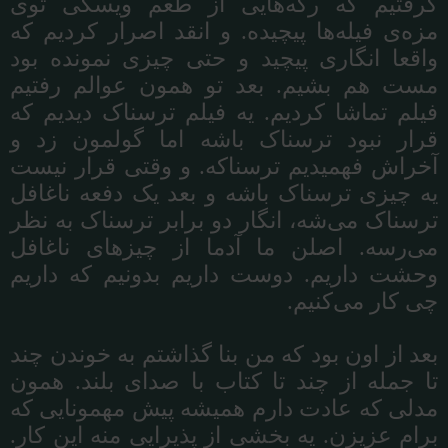
گرفتیم
که
رگه
هایی
از
طعم
ویسکی
توی
مزه
ی
فیله
ها
پیچیده
.
و
انقد
اصرار
کردیم
که
واقعا
انگاری
پیچید
و
حتی
چیزی
نمونده
بود
مست
هم
بشیم
.
بعد
تو
همون
عوالم
رفتیم
فیلم
تماشا
کردیم
.
یه
فیلم
ترسناک
دیدیم
که
قرار
نبود
ترسناک
باشه
اما
گولمون
زد
و
آخراش
فهمیدیم
ترسناکه
.
و
وقتی
قرار
نیست
یه
چیزی
ترسناک
باشه
و
بعد
یک
دفعه
ناغافل
ترسناک
می
شه،
انگار
دو
برابر
ترسناک
به
نظر
می
رسه
.
اصلن
ما
آدما
از
چیزهای
ناغافل
وحشت
داریم
.
دوست
داریم
بدونیم
که
داریم
چی
کار
می
کنیم
.
بعد
از
اون
بود
که
من
بنا
گذاشتم
به
خوندن
چند
تا
جمله
از
چند
تا
کتاب
با
صدای
بلند
.
همون
مدلی
که
عادت
دارم
همیشه
پیش
مهمونایی
که
برام
عزیزن
.
یه
بخشی
از
پذیرایی
منه
این
کار
.