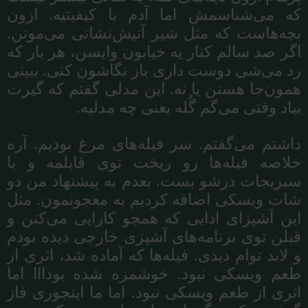
که
می
شناسمش
اما
آدم
با
کیفیتیه
.
ازون
بچه
هاست
که
مثل
شیر
آتیش
نشانی
می
مونن
.
اگر
صد
سالم
کنار
یه
خیابون
وایسن،
هر
بار
که
رد
می
شی
دوست
داری
باز
نگاشون
کنی
.
ببینی
همون
جا
هستن
یا
نه
.
این
مدلی
گفتم
که
گیرت
بیاد
وقتی
می
گم
گُله
یعنی
چه
مدلیه
.
داشتم
می
گفتم
.
سر
فیله
های
مرغ
بودیم
.
آره
خلاصه
فیله
ها
رو
ریخت
توی
قابلمه
و
با
سبزیجات
درشو
بست
.
بعدم
به
پیشنهاد
من
دو
شات
ویسکی
اضافه
کردیم
به
معجونمون
.
مثل
این
آشپزای
ادایی
که
همچو
کارایی
می
کنن
و
قبلن
توی
برنامه
های
آشپزی
خارجی
دیده
بودم
و
لابد
توام
دیدی
.
فیله
ها
که
آماده
شد،
اثری
از
طعم
ویسکی
نبود
.
خوشمزه
شده
بودااا
اما
اثری
از
طعم
ویسکی
نبود
.
اما
ما
اینجوری
فاز