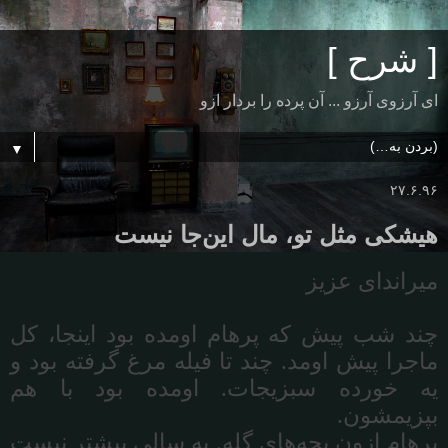
[ شرح ]
ای آرزوی آرزو ... آن پرده را بردار ازو
▼
۲۷.۶.۹۶
هیشکی مثل تو، مال این‌جا نیست
میراندای
عزیز
چند
شب
پیش
که
پرهام
اومده
بود
اینجا،
کل
ماجرا
پیش
اومد
.
چند
تا
فیله
مرغ
گرفته
بود
و
یه
خورده
سبزیجات
.
اومده
بود
با
هم
بپزیمشون
.
پرهام
ازون
بچه
های
گله
.
یه
سالی
بیشتر
نیست