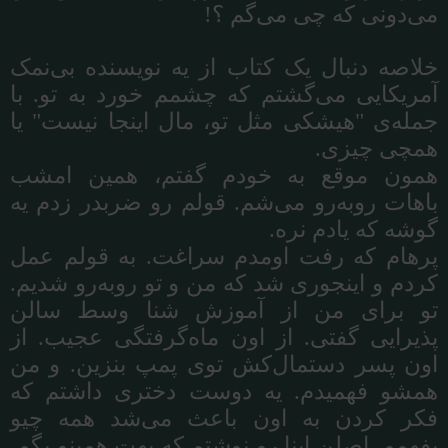
می
دونی
که
چی
می
گم
؟
!
خلاصه
دنبال
یک
کتاب
از
یه
نویسنده
بی
نمک
آمریکایی
می
گشتم
که
چشمم
خورد
به
تو
.
با
جمله
ی
"
هیشکی
مثل
تو،
مال
اینجا
نیست
"
یا
همچی
چیزی
.
همون
موقع
به
خودم
گفتم،
همین
امشب
باهات
روبه
رو
می
شم
.
قولم
رو
ضربدر
زدم
یه
گوشه
که
یادم
نره
.
پرهام
که
رفت
اومدم
سراغت
.
به
قولم
عمل
کردم
و
اینجوری
شد
که
من
و
تو
روبه
رو
شدیم
.
تو
برای
من
از
آموزش
شنا
وسط
سالن
پذیرایی
گفتی
.
از
اون
ماه
گرفتگی
عجیب
.
از
اون
پسر
دستمال
کش
توی
پمپ
بنزین
.
و
من
همشو
فهمیدم
.
یه
دوست
دختری
داشتم
که
فکر
کردن
به
اون
باعث
می
شد
همه
چیو
بفهمم
.
اصلن
اینا
رو
نوشتم
که
بهت
همینو
بگم
.