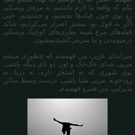
بگم
که
واقعا
ما
لازم
داشتیم
ته
مزه
ی
ویسکی
رو
توی
جون
فیله
ها
بچشیم
.
و
چشیدیم
.
حتی
اگر
به
قول
تو،
بیشتر
اصرار
می
کردیم،
شاید
فیله
های
مرغ
شبیه
بطری
های
کوچیک
ویسکی
درمیومدن
و
ما
سرمی
کشیدیمشون
.
میراندای
عزیز،
من
فهمیدم
که
چطوری
میشه
مربی
شنای
جک
جک
و
اون
دو
تای
دیگه
باشی،
توی
شهری
که
نه
استخر
داره،
نه
دریا،
نه
رودخونه
.
مربی
شنا
باشی،
درست
وسط
سالن
پذیرایی
.
من
همرو
فهمیدم
.