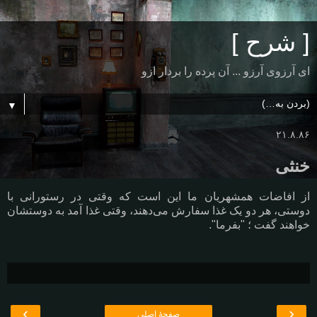
[ شرح ]
ای آرزوی آرزو ... آن پرده را بردار ازو
▼
۲۱.۸.۸۶
خنثی
از افاضات همشهریان ما این است که وقتی در رستورانی با
دوستی، هر دو یک غذا سفارش می‌دهند، وقتی غذا آمد به دوستشان
خواهند گفت ؛ "بفرما".
›
‹
صفحهٔ اصلی