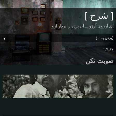
[ شرح ]
ای آرزوی آرزو ... آن پرده را بردار ازو
▼
۱.۷.۸۷
صوبت نکن