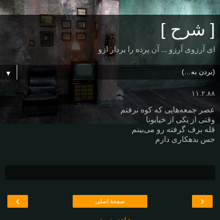
[ شرح ]
ای آرزوی آرزو ... آن پرده را بردار ازو
▼
۱۱.۲.۸۸
عصر جمعه‌هایی که کوه نرفتم
وقتی از یکی از خیابونا
قله برف گرفته رو می‌بینم
حس بدهکاری دارم
›
‹
صفحهٔ اصلی
مشاهده نسخه وب