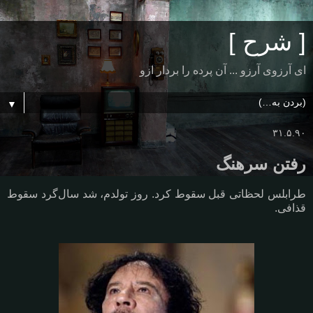
[ شرح ]
ای آرزوی آرزو ... آن پرده را بردار ازو
▼
۳۱.۵.۹۰
رفتن سرهنگ
طرابلس لحظاتی قبل سقوط کرد. روز تولدم، شد سال‌گرد سقوط
قذافی.