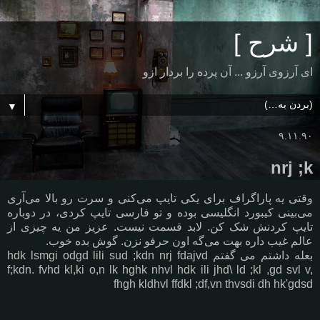
[ شرح ]
ای آرزوی آرزو ... آن پرده را بردار ازو
▼
۹.۱۱.۹۰
nrj ;k
وقتی یه پاراگراف برای یکی تایپ می‌کنی و سرت رو بالا می‌آری
می‌بینی کیبورد انگلیسی بوده و تو فارسی تایپ کردی، در دوباره
تایپ کردنش شک کن. لابد قسمت نیست. عزیز من یه چیزی از
عالم غیب داره بهت می‌گه اون حرفو نزن. گوش بده خوب.
بعله داشتم می گفتم hdk lsmgi odgd lili sud ;kdn nrj fdajvd
f;kdn. fvhd kl,ki o,n lk hghk nhvl hdk ili jhd\ ld ;kl ,gd svl v,
fhgh kldhvl ffdkl ;df,vn thvsdi dh hk'gdsd