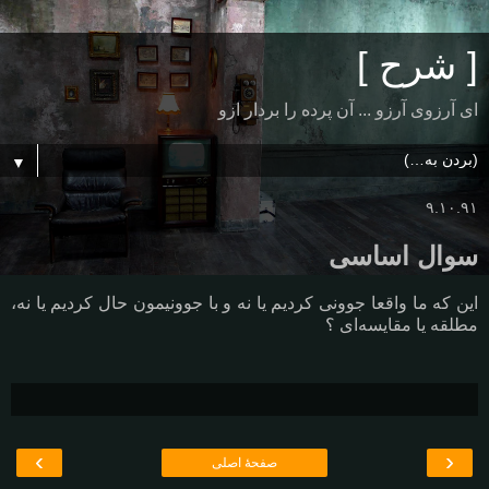
[ شرح ]
ای آرزوی آرزو ... آن پرده را بردار ازو
▼
۹.۱۰.۹۱
سوال اساسی
این که ما واقعا جوونی کردیم یا نه و با جوونیمون حال کردیم یا نه،
مطلقه یا مقایسه‌ای ؟
›
‹
صفحهٔ اصلی