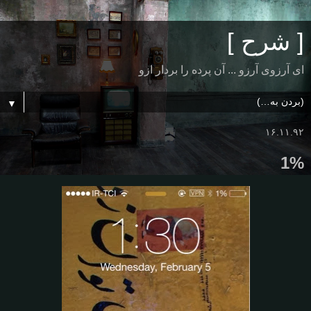
[ شرح ]
ای آرزوی آرزو ... آن پرده را بردار ازو
▼
۱۶.۱۱.۹۲
1%