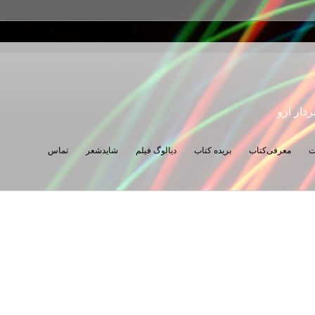
ردار ازو
ت
معرفی‌کتاب
بریده کتاب
دیالوگ فیلم
شایدشعر
تماس