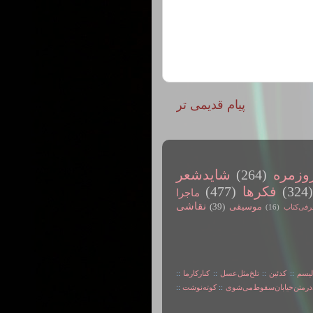
پیام قدیمی تر
وزمره
(264)
شایدشعر
(324
فکرها
(477)
ماجرا
نقاشی
موسیقی
(39)
رفی‌کتاب
(16)
لیسم
::
کدئین
::
تلخ‌مثل‌عسل
::
کنارکارما
::
در‌متن‌خیابان‌سقوط‌می‌شوی
::
کوته‌نوشت
::