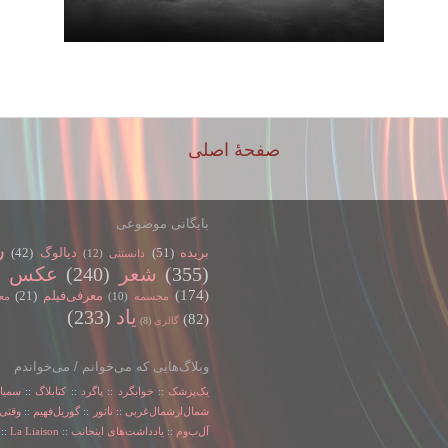
صفحهٔ اصلی
بایگانی موضوعی
ر
بریده
(51)
دیالوگ
(42)
دانستنی
(12)
(355)
شعر
(240)
عکس
)
(174)
معرفی‌فیلم
(21)
مجسمه
(10)
مع
یاد
(233)
(82)
گالری
(8)
وبلاگ‌هایی که می‌خوانم / می‌خواندم
یک‌پزشک
::
خوابگرد
::
پاگرد
::
کتابلاگ
::
سمیا
شمال‌از‌شمال‌غربی
::
ناتور
::
گوریل‌فهیم
::
وقتی‌
آل‌ب‌و‌م
::
یادداشت‌های اینجانب
::
La Liaison
::