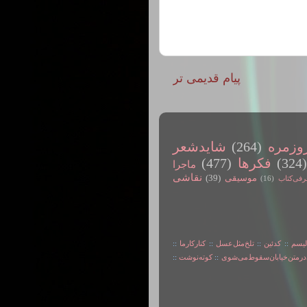
پیام قدیمی تر
وزمره
(264)
شایدشعر
(324
فکرها
(477)
ماجرا
نقاشی
موسیقی
(39)
رفی‌کتاب
(16)
لیسم
::
کدئین
::
تلخ‌مثل‌عسل
::
کنارکارما
::
در‌متن‌خیابان‌سقوط‌می‌شوی
::
کوته‌نوشت
::