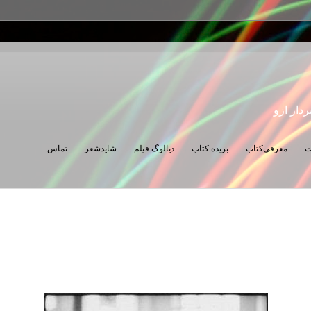
ردار ازو
ت
معرفی‌کتاب
بریده کتاب
دیالوگ فیلم
شایدشعر
تماس