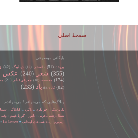
صفحهٔ اصلی
بایگانی موضوعی
ر
بریده
(51)
دیالوگ
(42)
دانستنی
(12)
(355)
شعر
(240)
عکس
)
(174)
معرفی‌فیلم
(21)
مجسمه
(10)
مع
یاد
(233)
(82)
گالری
(8)
وبلاگ‌هایی که می‌خوانم / می‌خواندم
یک‌پزشک
::
خوابگرد
::
پاگرد
::
کتابلاگ
::
سمیا
شمال‌از‌شمال‌غربی
::
ناتور
::
گوریل‌فهیم
::
وقتی‌
آل‌ب‌و‌م
::
یادداشت‌های اینجانب
::
La Liaison
::