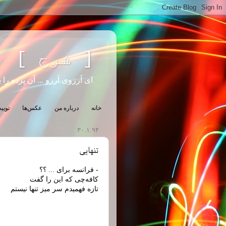
[ شرح ]
ای آرزوی آرزو ... آن پرده را ب
خانه
درباره من
عکس‌ها
تویی
۳۰.۱.۹۴
تنهایی
- فرانسه برای ... ؟؟
کافه‌چی که این را گفت
تازه فهمیدم سر میز تنها نیستم