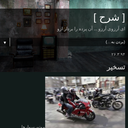
[ شرح ]
ای آرزوی آرزو ... آن پرده را بردار ازو
▼
۲۶.۳.۹۴
تسخیر
موتورسوارها