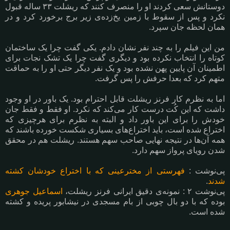
دوستانش سعی کردند او را منصرف کنند که ریشلت ٣٣ ساله قبول
نکرد و پس از سقوط با زمین یخ‌زده‌ی زیر برج برخورد کرد و در
همان لحظه جان سپرد.
من این فیلم را به چند نفر نشان دادم. یکی گفت چرا یک ساختمان
کوتاه را انتخاب نکرده بود و دیگری گفت چرا یک تشک نجات برای
اطمینان آن پایین پهن نشده بود و یک نفر دیگر حتی او را به حماقت
متهم کرد که بعدا حرفش را پس گرفت.
اما به نظرم کار فرنز ریشلت قابل احترام بود. یک باور در او وجود
داشت که این کُت درست کار می‌کند که نکرد. او فقط و فقط جان
خودش را برای این باور داد و البته به نظرم برای هرچیزی که
اختراع شده است، باید اختراع‌های بسیاری شکست خورده باشند که
همه آن‌ها در نتیجه نهایی صاحب سهم هستند. ریشلت هم در محقق
شدن رویای پرواز سهم دارد.
پی‌نوشت :
فهرستی از مخترعینی که با اختراع خودشان کشته
شدند
.
پی‌نوشت ٢ : نمونه‌ی دقیق ایرانی فرنز ریشلت،
اسماعیل جوهری
بوده که با دو بال چوبی از بام مسجدی در نیشابور پریده و کشته
شده است.