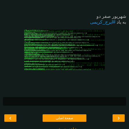
شهریور صفر دو
به یاد
#ایرج_کریمی
›
‹
صفحهٔ اصلی
مشاهده نسخه وب